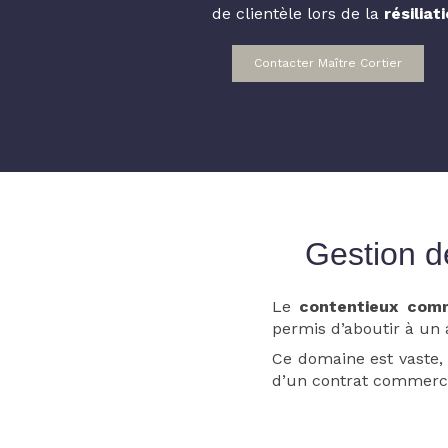
de clientèle lors de la
résilia
Contacter Maître Cortier
Gestion d
Le
contentieux comm
permis d’aboutir à un 
Ce domaine est vaste, 
d’un contrat commerci