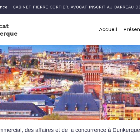
ance
CABINET PIERRE CORTIER, AVOCAT INSCRIT AU BARREAU 
cat
Accueil
Présen
kerque
mmercial, des affaires et de la concurrence à Dunkerqu