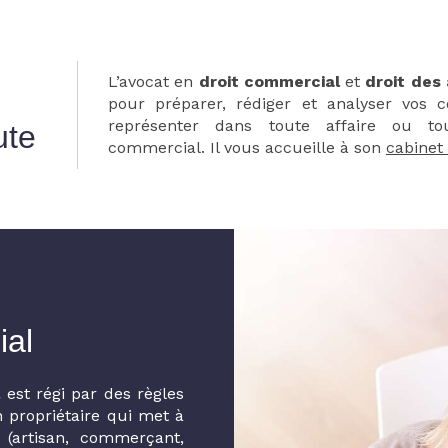
L’avocat en
droit commercial
et
droit des 
pour préparer, rédiger et analyser vos c
représenter dans toute affaire ou to
ute
commercial. Il vous accueille à son
cabinet
ial
l
est régi par des règles
un propriétaire qui met à
e (artisan, commerçant,