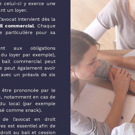
e celui-ci y exerce une
nt un loyer.
l’avocat intervient dès la
il commercial
. Chaque
e particulière pour sa
 aux obligations
 du loyer par exemple),
e bail commercial peut
le peut également avoir
 avec un préavis de six
être prononcée par le
ux, notamment en cas de
du local (par exemple
isé comme snack).
 de l’avocat en droit
es est essentiel afin de
roit au bail et cession