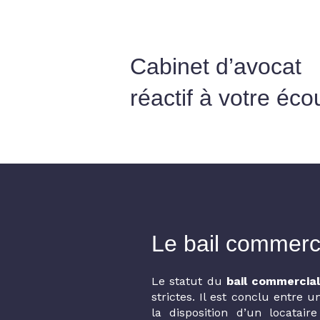
Cabinet d’avocat
réactif à votre éco
Le bail commerc
Le statut du
bail commercia
strictes. Il est conclu entre 
la disposition d’un locatair