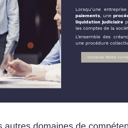
Lorsqu’une entrepris
paiements
, une
procé
liquidation judiciaire
pe
les comptes de la socié
L’ensemble des créanc
une procédure collecti
Contacter Maître Cortie
 autres domaines de compéte