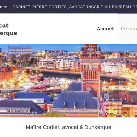
ance
CABINET PIERRE CORTIER, AVOCAT INSCRIT AU BARREAU 
cat
Accueil
Présen
kerque
Maître Cortier, avocat à Dunkerque